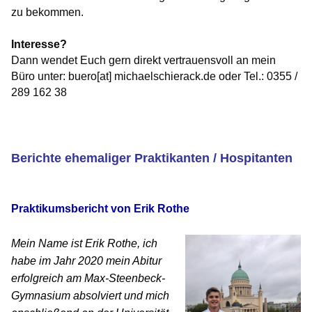
BILDUNG
zu bekommen.
IDENTITÄT
Interesse?
MEINE 10 PUNKTE
Dann wendet Euch gern direkt vertrauensvoll an mein
Büro unter: buero[at] michaelschierack.de oder Tel.: 0355 /
289 162 38
PRAKTIKUM
Berichte ehemaliger Praktikanten / Hospitanten
LINKS
Praktikumsbericht von Erik Rothe
Mein Name ist Erik Rothe, ich
habe im Jahr 2020 mein Abitur
erfolgreich am Max-Steenbeck-
Gymnasium absolviert und mich