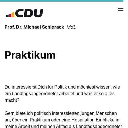
Prof. Dr. Michael Schierack
MdL
NEUIGKEITEN
Praktikum
TERMINE
LEBENSLAUF
HEIMAT UND WERTE
AUSBILDUNG UND WEGMARKEN
Du interessierst Dich für Politik und möchtest wissen, wie
BERUFUNG UND MENSCH
ein Landtagsabgeordneter arbeitet und was er so alles
macht?
POLITIK
Gern biete ich politisch interessierten jungen Menschen
SICHERHEIT UND ZUSAMMENHALT
an, über ein Praktikum oder eine Hospitation Einblicke in
MITTELSTAND UND INDUSTRIE
meine Arbeit und meinen Alltag als Landtagsabgeordneter