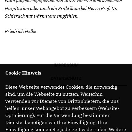
kann jungen engagierten und interessierten Menschen eine
Hospitation oder auch ein Praktikum bei Herrn Prof. Dr.
Schierack nur wärmstens empfehlen.
Friedrich Helke
IMPRESSUM
Cookie Hinweis
DATENSCHUTZ
Diese Webseite verwendet Cookies, die notwendig
sind, um die Webseite zu nutzen. Weiterhin
Bürgerbüro Prof. Dr. Michael
verwenden wir Dienste von Drittanbietern, die uns
helfen, unser Webangebot zu verbessern (Website-
Schierack MdL
Optmierung). Für die Verwendung bestimmter
Dienste, benötigen wir Ihre Einwilligung. Ihre
Einwilligung können Sie jederzeit widerrufen. Weitere
Am Turm 14