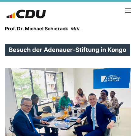
Prof. Dr. Michael Schierack
MdL
Besuch der Adenauer-Stiftung in Kongo
NEUIGKEITEN
TERMINE
LEBENSLAUF
HEIMAT UND WERTE
AUSBILDUNG UND WEGMARKEN
BERUFUNG UND MENSCH
POLITIK
SICHERHEIT UND ZUSAMMENHALT
MITTELSTAND UND INDUSTRIE