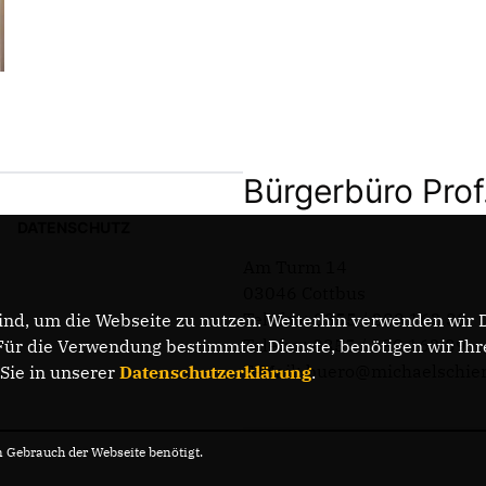
Bürgerbüro Prof
DATENSCHUTZ
Am Turm 14
03046 Cottbus
Telefon: 0355 / 289 162 38
nd, um die Webseite zu nutzen. Weiterhin verwenden wir Di
Telefax: 0355 / 289 162 39
r die Verwendung bestimmter Dienste, benötigen wir Ihre 
E-Mail: buero@michaelschie
 Sie in unserer
Datenschutzerklärung
.
Gebrauch der Webseite benötigt.