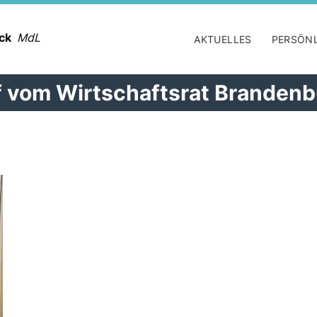
ack
MdL
AKTUELLES
PERSÖN
f vom Wirtschaftsrat Brandenb