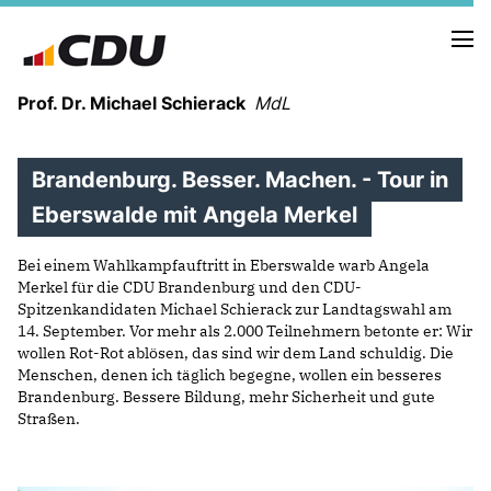
Prof. Dr. Michael Schierack
MdL
Brandenburg. Besser. Machen. - Tour in
NEUIGKEITEN
TERMINE
Eberswalde mit Angela Merkel
Bei einem Wahlkampfauftritt in Eberswalde warb Angela
LEBENSLAUF
Merkel für die CDU Brandenburg und den CDU-
HEIMAT UND WERTE
Spitzenkandidaten Michael Schierack zur Landtagswahl am
AUSBILDUNG UND WEGMARKEN
14. September. Vor mehr als 2.000 Teilnehmern betonte er: Wir
wollen Rot-Rot ablösen, das sind wir dem Land schuldig. Die
BERUFUNG UND MENSCH
Menschen, denen ich täglich begegne, wollen ein besseres
Brandenburg. Bessere Bildung, mehr Sicherheit und gute
Straßen.
POLITIK
SICHERHEIT UND ZUSAMMENHALT
MITTELSTAND UND INDUSTRIE