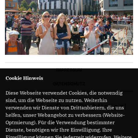
IMPRESSUM
Cookie Hinweis
DATENSCHUTZ
Diese Webseite verwendet Cookies, die notwendig
sind, um die Webseite zu nutzen. Weiterhin
Bürgerbüro Prof. Dr. Michael
verwenden wir Dienste von Drittanbietern, die uns
helfen, unser Webangebot zu verbessern (Website-
Schierack MdL
Optmierung). Für die Verwendung bestimmter
Dienste, benötigen wir Ihre Einwilligung. Ihre
Einwilligung können Sie jederzeit widerrufen. Weitere