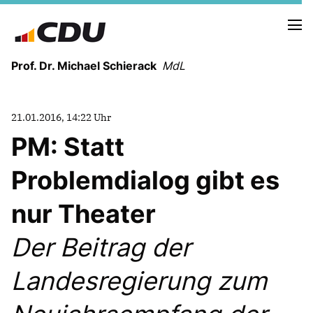
Prof. Dr. Michael Schierack
MdL
NEUIGKEITEN
21.01.2016, 14:22 Uhr
TERMINE
PM: Statt
Problemdialog gibt es
LEBENSLAUF
HEIMAT UND WERTE
nur Theater
AUSBILDUNG UND WEGMARKEN
BERUFUNG UND MENSCH
Der Beitrag der
Landesregierung zum
POLITIK
SICHERHEIT UND ZUSAMMENHALT
MITTELSTAND UND INDUSTRIE