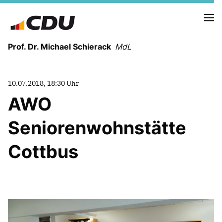
Prof. Dr. Michael Schierack
MdL
NEUIGKEITEN
10.07.2018, 18:30 Uhr
TERMINE
AWO
Seniorenwohnstätte
LEBENSLAUF
HEIMAT UND WERTE
Cottbus
AUSBILDUNG UND WEGMARKEN
BERUFUNG UND MENSCH
POLITIK
SICHERHEIT UND ZUSAMMENHALT
MITTELSTAND UND INDUSTRIE