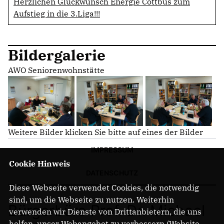
Herzlichen Glückwunsch Energie Cottbus zum
Aufstieg in die 3.Liga!!!
Bildergalerie
AWO Seniorenwohnstätte
Weitere Bilder klicken Sie bitte auf eines der Bilder
IMPRESSUM
Cookie Hinweis
DATENSCHUTZ
Diese Webseite verwendet Cookies, die notwendig
sind, um die Webseite zu nutzen. Weiterhin
Bürgerbüro Prof. Dr. Michael
verwenden wir Dienste von Drittanbietern, die uns
helfen, unser Webangebot zu verbessern (Website-