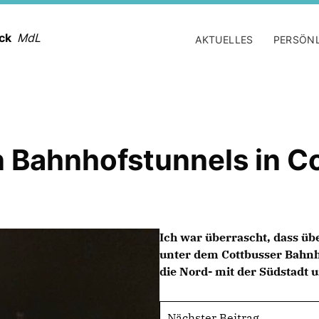
ack
MdL
AKTUELLES
PERSÖN
 Bahnhofstunnels in C
Ich war überrascht, dass ü
unter dem Cottbusser Bahnh
die Nord- mit der Südstadt u
Nächster Beitrag