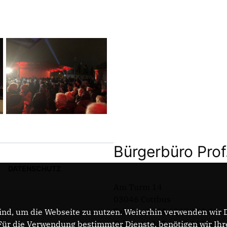
Bürgerbüro Prof
DATENSCHUTZ
Am Turm 14
03046 Cottbus
Telefon: 0355 / 289 162 38
nd, um die Webseite zu nutzen. Weiterhin verwenden wir Di
Telefax: 0355 / 289 162 39
r die Verwendung bestimmter Dienste, benötigen wir Ihre 