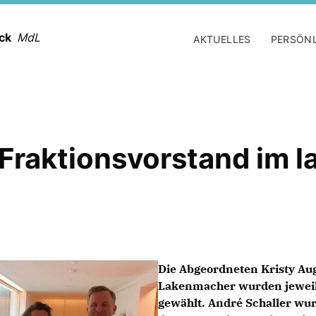
ack
MdL
AKTUELLES
PERSÖN
-Fraktionsvorstand im 
Die Abgeordneten Kristy Au
Lakenmacher wurden jeweils 
gewählt. André Schaller wur