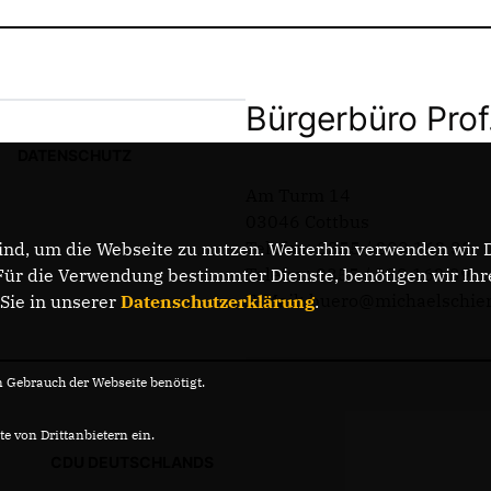
Bürgerbüro Prof
DATENSCHUTZ
Am Turm 14
03046 Cottbus
Telefon: 0355 / 289 162 38
nd, um die Webseite zu nutzen. Weiterhin verwenden wir Di
Telefax: 0355 / 289 162 39
r die Verwendung bestimmter Dienste, benötigen wir Ihre 
E-Mail: buero@michaelschie
 Sie in unserer
Datenschutzerklärung
.
Gebrauch der Webseite benötigt.
e von Drittanbietern ein.
CDU DEUTSCHLANDS