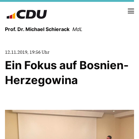
Prof. Dr. Michael Schierack
MdL
NEUIGKEITEN
12.11.2019, 19:56 Uhr
TERMINE
Ein Fokus auf Bosnien-
Herzegowina
LEBENSLAUF
HEIMAT UND WERTE
AUSBILDUNG UND WEGMARKEN
BERUFUNG UND MENSCH
POLITIK
SICHERHEIT UND ZUSAMMENHALT
MITTELSTAND UND INDUSTRIE