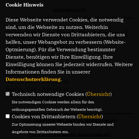
Cookie Hinweis
DATENSCHUTZ
Diese Webseite verwendet Cookies, die notwendig
sind, um die Webseite zu nutzen. Weiterhin
Bürgerbüro Prof. Dr. Michael
verwenden wir Dienste von Drittanbietern, die uns
helfen, unser Webangebot zu verbessern (Website-
Schierack MdL
Optmierung). Für die Verwendung bestimmter
Dienste, benötigen wir Ihre Einwilligung. Ihre
Einwilligung können Sie jederzeit widerrufen. Weitere
Am Turm 14
Informationen finden Sie in unserer
03046 Cottbus
Datenschutzerklärung
.
Telefon: 0355 / 289 162 38
Telefax: 0355 / 289 162 39
Technisch notwendige Cookies (
Übersicht
)
E-Mail: buero@michaelschierack.de
Die notwendigen Cookies werden allein für den
ordnungsgemäßen Gebrauch der Webseite benötigt.
Cookies von Drittanbietern (
Übersicht
)
CDU-FRAKTION IM LANDTAG BRANDENBURG
Zur Optimierung unserer Webseite binden wir Dienste und
Angebote von Drittanbietern ein.
CDU LANDESVERBAND BRANDENBURG