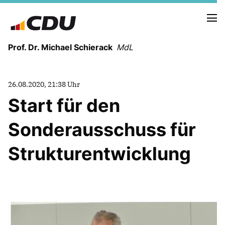
Prof. Dr. Michael Schierack
MdL
NEUIGKEITEN
26.08.2020, 21:38 Uhr
TERMINE
Start für den
Sonderausschuss für
LEBENSLAUF
HEIMAT UND WERTE
Strukturentwicklung
AUSBILDUNG UND WEGMARKEN
BERUFUNG UND MENSCH
POLITIK
SICHERHEIT UND ZUSAMMENHALT
MITTELSTAND UND INDUSTRIE