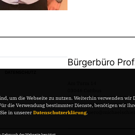
Bürgerbüro Prof
DATENSCHUTZ
Am Turm 14
03046 Cottbus
Telefon: 0355 / 289 162 38
nd, um die Webseite zu nutzen. Weiterhin verwenden wir Di
Telefax: 0355 / 289 162 39
r die Verwendung bestimmter Dienste, benötigen wir Ihre 
E-Mail: buero@michaelschie
 Sie in unserer
Datenschutzerklärung
.
Gebrauch der Webseite benötigt.