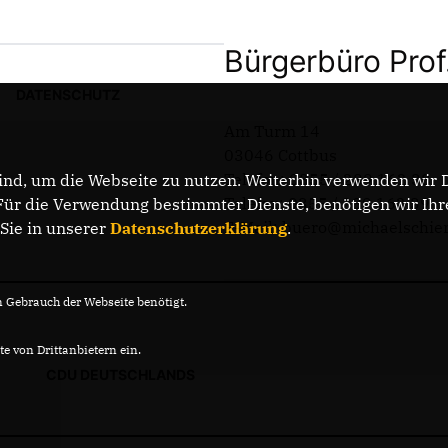
Bürgerbüro Prof
DATENSCHUTZ
Am Turm 14
03046 Cottbus
Telefon: 0355 / 289 162 38
nd, um die Webseite zu nutzen. Weiterhin verwenden wir Di
Telefax: 0355 / 289 162 39
r die Verwendung bestimmter Dienste, benötigen wir Ihre 
E-Mail: buero@michaelschie
 Sie in unserer
Datenschutzerklärung
.
Gebrauch der Webseite benötigt.
e von Drittanbietern ein.
CDU DEUTSCHLANDS