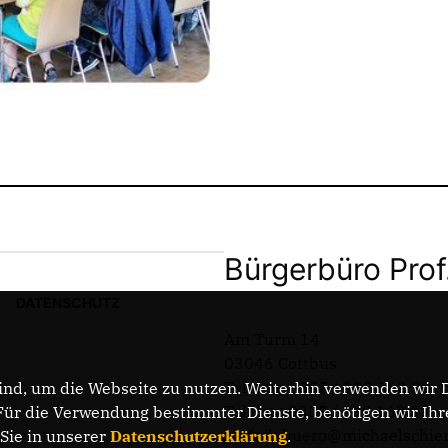
Bürgerbüro Prof
DATENSCHUTZ
Am Turm 14
03046 Cottbus
Telefon: 0355 / 289 162 38
nd, um die Webseite zu nutzen. Weiterhin verwenden wir Di
Telefax: 0355 / 289 162 39
r die Verwendung bestimmter Dienste, benötigen wir Ihre 
E-Mail: buero@michaelschie
 Sie in unserer
Datenschutzerklärung
.