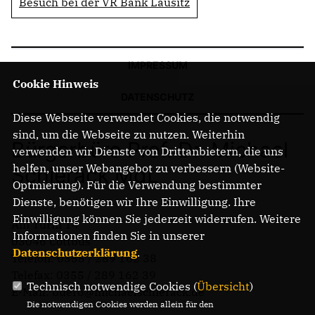
Besuch bei der VR Bank Lausitz
IMPRESSUM
Cookie Hinweis
DATENSCHUTZ
Diese Webseite verwendet Cookies, die notwendig
sind, um die Webseite zu nutzen. Weiterhin
Bürgerbüro Prof. Dr. Michael
verwenden wir Dienste von Drittanbietern, die uns
helfen, unser Webangebot zu verbessern (Website-
Schierack MdL
Optmierung). Für die Verwendung bestimmter
Dienste, benötigen wir Ihre Einwilligung. Ihre
Einwilligung können Sie jederzeit widerrufen. Weitere
Am Turm 14
Informationen finden Sie in unserer
03046 Cottbus
Datenschutzerklärung
.
Telefon: 0355 / 289 162 38
Telefax: 0355 / 289 162 39
Technisch notwendige Cookies (
Übersicht
)
E-Mail: buero@michaelschierack.de
Die notwendigen Cookies werden allein für den