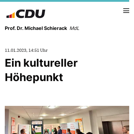
Prof. Dr. Michael Schierack
MdL
NEUIGKEITEN
11.01.2023, 14:51 Uhr
TERMINE
Ein kultureller
Höhepunkt
LEBENSLAUF
HEIMAT UND WERTE
AUSBILDUNG UND WEGMARKEN
BERUFUNG UND MENSCH
POLITIK
SICHERHEIT UND ZUSAMMENHALT
MITTELSTAND UND INDUSTRIE