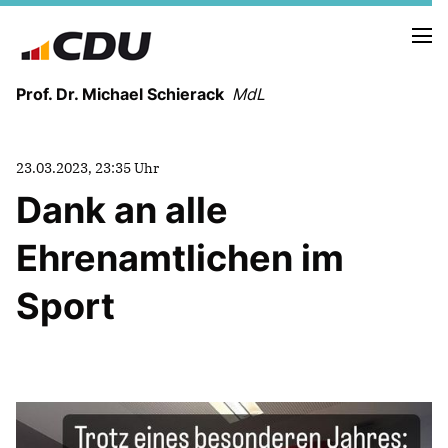
Prof. Dr. Michael Schierack
MdL
NEUIGKEITEN
23.03.2023, 23:35 Uhr
TERMINE
Dank an alle
Ehrenamtlichen im
LEBENSLAUF
HEIMAT UND WERTE
Sport
AUSBILDUNG UND WEGMARKEN
BERUFUNG UND MENSCH
POLITIK
SICHERHEIT UND ZUSAMMENHALT
MITTELSTAND UND INDUSTRIE