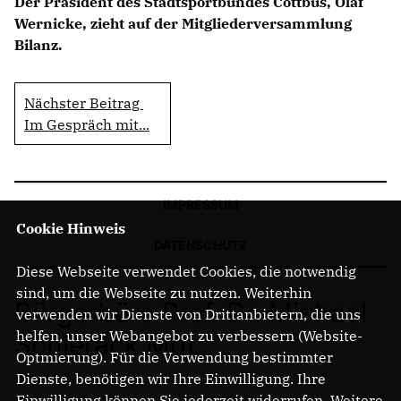
Der Präsident des Stadtsportbundes Cottbus, Olaf
Wernicke, zieht auf der Mitgliederversammlung
Bilanz.
Nächster Beitrag
Im Gespräch mit...
IMPRESSUM
Cookie Hinweis
DATENSCHUTZ
Diese Webseite verwendet Cookies, die notwendig
sind, um die Webseite zu nutzen. Weiterhin
Bürgerbüro Prof. Dr. Michael
verwenden wir Dienste von Drittanbietern, die uns
helfen, unser Webangebot zu verbessern (Website-
Schierack MdL
Optmierung). Für die Verwendung bestimmter
Dienste, benötigen wir Ihre Einwilligung. Ihre
Einwilligung können Sie jederzeit widerrufen. Weitere