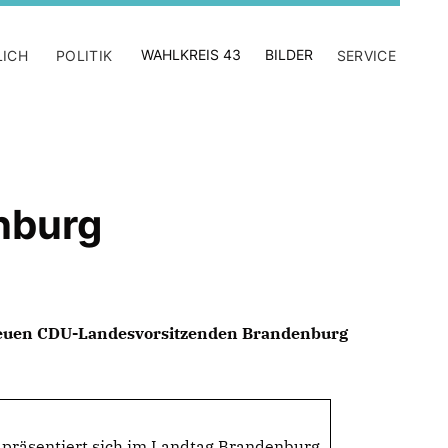
WAHLKREIS 43
BILDER
LICH
POLITIK
SERVICE
nburg
uen CDU-Landesvorsitzenden Brandenburg
räsentiert sich im Landtag Brandenburg