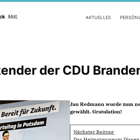
ack
MdL
AKTUELLES
PERSÖN
zender der CDU Brande
Jan Redmann wurde zum ne
gewählt. Gratulation!
Nächster Beitrag
Das Heimatmuseum Dissen p