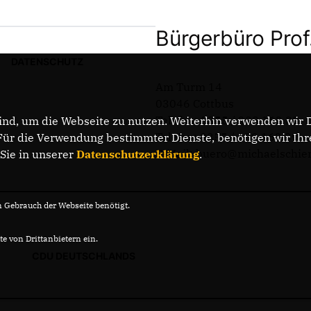
Bürgerbüro Prof
DATENSCHUTZ
Am Turm 14
03046 Cottbus
Telefon: 0355 / 289 162 38
nd, um die Webseite zu nutzen. Weiterhin verwenden wir Di
Telefax: 0355 / 289 162 39
r die Verwendung bestimmter Dienste, benötigen wir Ihre 
E-Mail: buero@michaelschie
 Sie in unserer
Datenschutzerklärung
.
Gebrauch der Webseite benötigt.
e von Drittanbietern ein.
CDU DEUTSCHLANDS