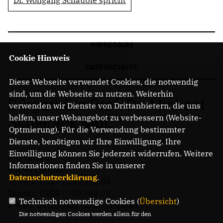
IMPRESSUM
Cookie Hinweis
DATENSCHUTZ
Diese Webseite verwendet Cookies, die notwendig
sind, um die Webseite zu nutzen. Weiterhin
Bürgerbüro Prof. Dr. Michael
verwenden wir Dienste von Drittanbietern, die uns
helfen, unser Webangebot zu verbessern (Website-
Schierack MdL
Optmierung). Für die Verwendung bestimmter
Dienste, benötigen wir Ihre Einwilligung. Ihre
Einwilligung können Sie jederzeit widerrufen. Weitere
Am Turm 14
Informationen finden Sie in unserer
03046 Cottbus
Datenschutzerklärung
.
Telefon: 0355 / 289 162 38
Telefax: 0355 / 289 162 39
Technisch notwendige Cookies (
Übersicht
)
E-Mail: buero@michaelschierack.de
Die notwendigen Cookies werden allein für den