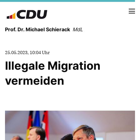
Prof. Dr. Michael Schierack
MdL
NEUIGKEITEN
25.05.2023, 10:04 Uhr
TERMINE
Illegale Migration
vermeiden
LEBENSLAUF
HEIMAT UND WERTE
AUSBILDUNG UND WEGMARKEN
BERUFUNG UND MENSCH
POLITIK
SICHERHEIT UND ZUSAMMENHALT
MITTELSTAND UND INDUSTRIE