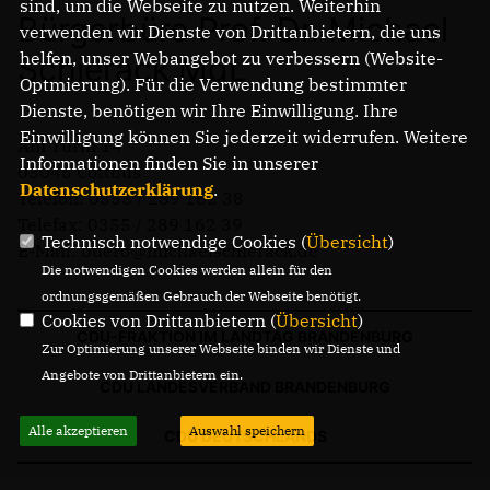
sind, um die Webseite zu nutzen. Weiterhin
Bürgerbüro Prof. Dr. Michael
verwenden wir Dienste von Drittanbietern, die uns
helfen, unser Webangebot zu verbessern (Website-
Schierack MdL
Optmierung). Für die Verwendung bestimmter
Dienste, benötigen wir Ihre Einwilligung. Ihre
Einwilligung können Sie jederzeit widerrufen. Weitere
Am Turm 14
Informationen finden Sie in unserer
03046 Cottbus
Datenschutzerklärung
.
Telefon: 0355 / 289 162 38
Telefax: 0355 / 289 162 39
Technisch notwendige Cookies (
Übersicht
)
E-Mail: buero@michaelschierack.de
Die notwendigen Cookies werden allein für den
ordnungsgemäßen Gebrauch der Webseite benötigt.
Cookies von Drittanbietern (
Übersicht
)
CDU-FRAKTION IM LANDTAG BRANDENBURG
Zur Optimierung unserer Webseite binden wir Dienste und
Angebote von Drittanbietern ein.
CDU LANDESVERBAND BRANDENBURG
Alle akzeptieren
Auswahl speichern
CDU DEUTSCHLANDS