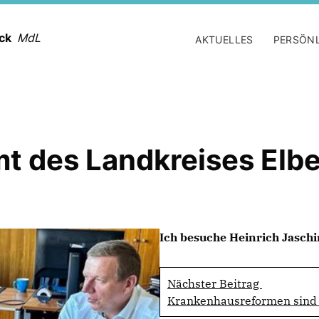
ack
MdL
AKTUELLES
PERSÖN
t des Landkreises Elbe
Ich besuche Heinrich Jaschi
Nächster Beitrag
Krankenhausreformen sind 