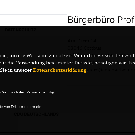
Bürgerbüro Prof
DATENSCHUTZ
Am Turm 14
03046 Cottbus
Telefon: 0355 / 289 162 38
nd, um die Webseite zu nutzen. Weiterhin verwenden wir Di
Telefax: 0355 / 289 162 39
r die Verwendung bestimmter Dienste, benötigen wir Ihre 
E-Mail: buero@michaelschie
 Sie in unserer
Datenschutzerklärung
.
Gebrauch der Webseite benötigt.
e von Drittanbietern ein.
CDU DEUTSCHLANDS