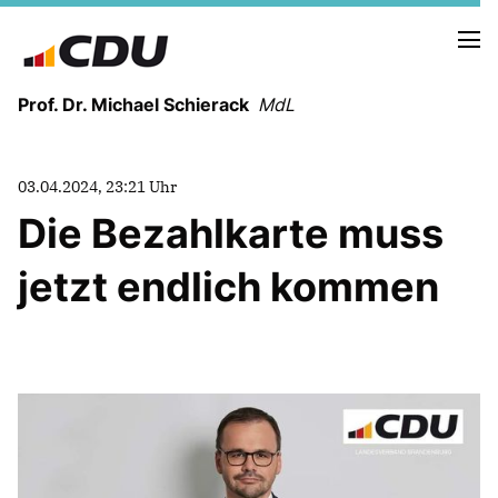
Prof. Dr. Michael Schierack
MdL
NEUIGKEITEN
03.04.2024, 23:21 Uhr
TERMINE
Die Bezahlkarte muss
jetzt endlich kommen
LEBENSLAUF
HEIMAT UND WERTE
AUSBILDUNG UND WEGMARKEN
BERUFUNG UND MENSCH
POLITIK
SICHERHEIT UND ZUSAMMENHALT
MITTELSTAND UND INDUSTRIE