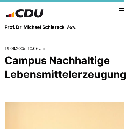
Prof. Dr. Michael Schierack
MdL
NEUIGKEITEN
19.08.2025, 12:09 Uhr
TERMINE
Campus Nachhaltige
Lebensmittelerzeugung
LEBENSLAUF
HEIMAT UND WERTE
AUSBILDUNG UND WEGMARKEN
BERUFUNG UND MENSCH
POLITIK
SICHERHEIT UND ZUSAMMENHALT
MITTELSTAND UND INDUSTRIE