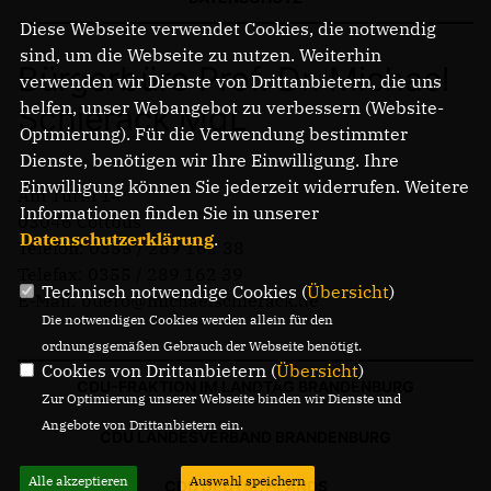
Diese Webseite verwendet Cookies, die notwendig
sind, um die Webseite zu nutzen. Weiterhin
Bürgerbüro Prof. Dr. Michael
verwenden wir Dienste von Drittanbietern, die uns
helfen, unser Webangebot zu verbessern (Website-
Schierack MdL
Optmierung). Für die Verwendung bestimmter
Dienste, benötigen wir Ihre Einwilligung. Ihre
Einwilligung können Sie jederzeit widerrufen. Weitere
Am Turm 14
Informationen finden Sie in unserer
03046 Cottbus
Datenschutzerklärung
.
Telefon: 0355 / 289 162 38
Telefax: 0355 / 289 162 39
Technisch notwendige Cookies (
Übersicht
)
E-Mail: buero@michaelschierack.de
Die notwendigen Cookies werden allein für den
ordnungsgemäßen Gebrauch der Webseite benötigt.
Cookies von Drittanbietern (
Übersicht
)
CDU-FRAKTION IM LANDTAG BRANDENBURG
Zur Optimierung unserer Webseite binden wir Dienste und
Angebote von Drittanbietern ein.
CDU LANDESVERBAND BRANDENBURG
Alle akzeptieren
Auswahl speichern
CDU DEUTSCHLANDS